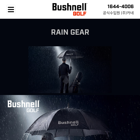
1644-4006
공식수입원 (주)카네
BRAND
LASER
WATCH
GPS SPEAKER
GEAR
SUPPORT
RAIN GEAR
BRAND STORY
ALL
ALL
ALL
ALL
정품 등록
전체 상품
Tour V7 Shift
iON Elite
Wingman HD Speaker
GOLF BAG
CS 센터
PRO X3+
워치 스트랩
WINGMAN MINI
ESSENTIAL
자주하는 질문
PRO XM
간단 사용법
코스 요청
CASE
부쉬넬 골프 App
NEW
SALE
TOUR V6 SHIF
코스 요청
Rain Gear
펌웨어 업데이트