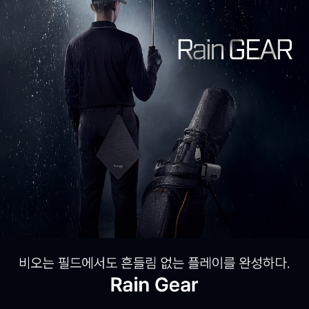
NEW
TOUR V6 NON-SLOPE
클리어런스
Team Bushnell
A1-SLOPE
매장찾기
간단 사용법
배송 및 교환정책