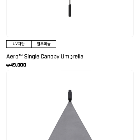
NEW
TOUR V6 NON-SLOPE
클리어런스
Team Bushnell
A1-SLOPE
매장찾기
간단 사용법
배송 및 교환정책
UV차단
알루미늄
Aero™ Single Canopy Umbrella
49,000
₩