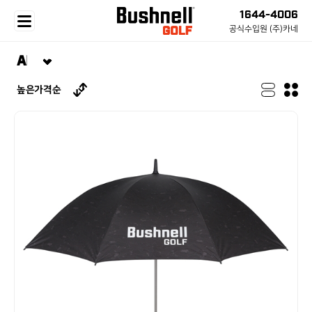
1644-4006
공식수입원 (주)카네
BRAND
LASER
WATCH
GPS SPEAKER
GEAR
SUPPORT
BRAND STORY
ALL
ALL
ALL
ALL
정품 등록
전체 상품
Tour V7 Shift
iON Elite
Wingman HD Speaker
GOLF BAG
CS 센터
PRO X3+
워치 스트랩
WINGMAN MINI
ESSENTIAL
자주하는 질문
PRO XM
간단 사용법
코스 요청
CASE
부쉬넬 골프 App
NEW
SALE
TOUR V6 SHIF
코스 요청
Rain Gear
펌웨어 업데이트