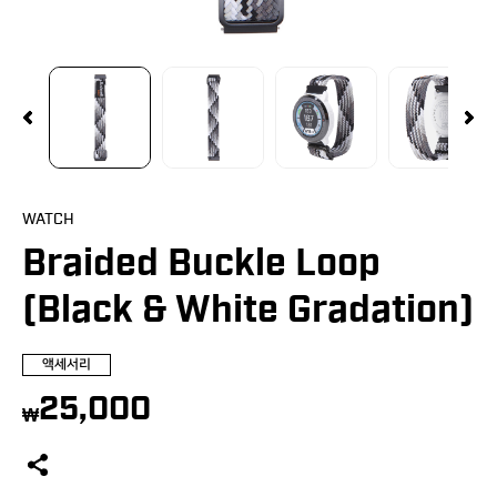
NEW
TOUR V6 NON-SLOPE
클리어런스
Team Bushnell
A1-SLOPE
매장찾기
간단 사용법
배송 및 교환정책
WATCH
Braided Buckle Loop
(Black & White Gradation)
액세서리
25,000
₩