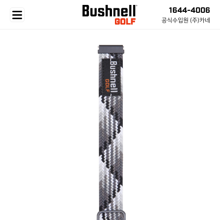
1644-4006
공식수입원 (주)카네
BRAND
LASER
WATCH
GPS SPEAKER
GEAR
SUPPORT
BRAND STORY
ALL
ALL
ALL
ALL
정품 등록
전체 상품
Tour V7 Shift
iON Elite
Wingman HD Speaker
GOLF BAG
CS 센터
PRO X3+
워치 스트랩
WINGMAN MINI
ESSENTIAL
자주하는 질문
PRO XM
간단 사용법
코스 요청
CASE
부쉬넬 골프 App
NEW
SALE
TOUR V6 SHIF
코스 요청
Rain Gear
펌웨어 업데이트